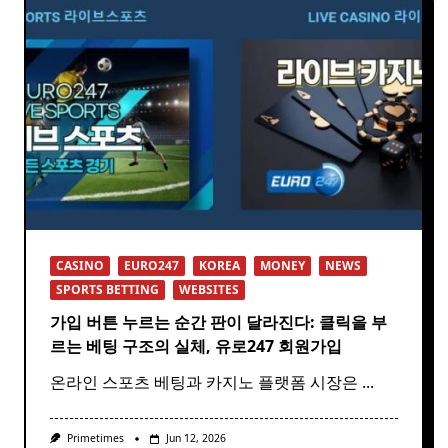
CASINO
EURO247
KOREA
MONEY
NEWS
SPORTS BETTING
WEBSITES
가입 버튼 누르는 순간 판이 달라진다: 클릭을 부
르는 베팅 구조의 실체, 유로247 회원가입
온라인 스포츠 베팅과 카지노 플랫폼 시장은
...
Primetimes
Jun 12, 2026