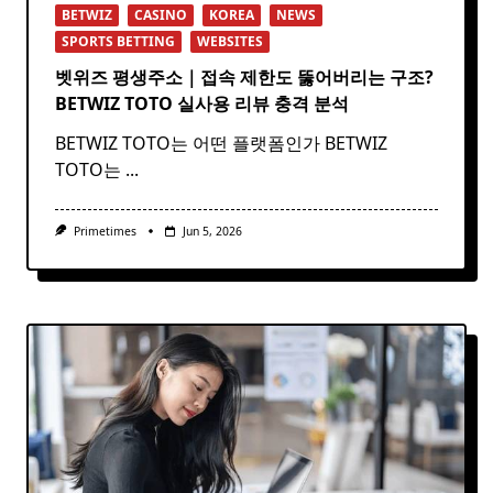
BETWIZ
CASINO
KOREA
NEWS
SPORTS BETTING
WEBSITES
벳위즈 평생주소｜접속 제한도 뚫어버리는 구조?
BETWIZ TOTO 실사용 리뷰 충격 분석
BETWIZ TOTO는 어떤 플랫폼인가 BETWIZ
TOTO는
...
Primetimes
Jun 5, 2026