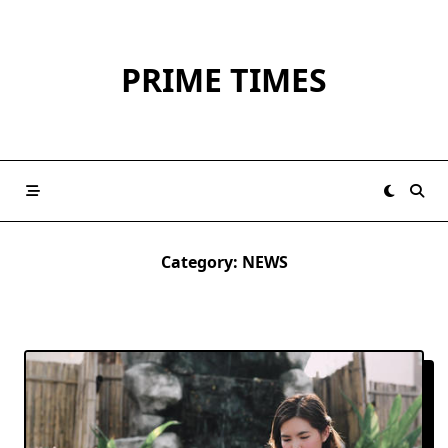
Skip
to
content
PRIME TIMES
Category:
NEWS