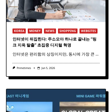
KOREA
MONEY
NEWS
SHOPPING
WEBSITES
인터넷이 뒤집힌다: 주소모아 하나로 끝내는 “링
크 지옥 탈출” 초집중 디지털 혁명
인터넷은 편리함의 상징이지만, 동시에 가장 큰
...
Primetimes
Jun 5, 2026