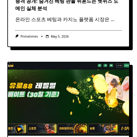
충격 공개: 숨겨진 베팅 판을 뒤흔드는 벳위즈 도
메인 실체 분석
온라인 스포츠 베팅과 카지노 플랫폼 시장은
...
Primetimes
May 5, 2026