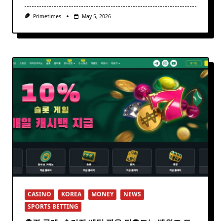
Primetimes
May 5, 2026
CASINO
KOREA
MONEY
NEWS
SPORTS BETTING