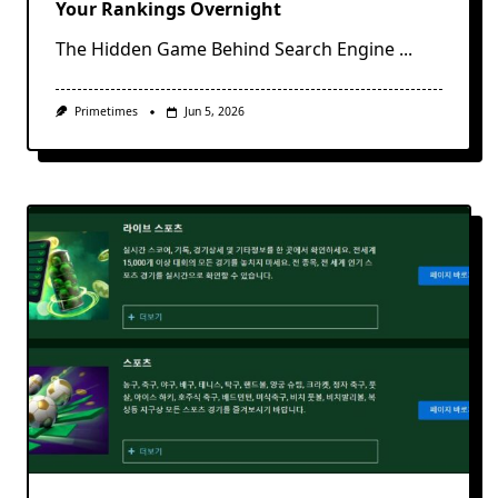
Your Rankings Overnight
The Hidden Game Behind Search Engine
...
Primetimes
Jun 5, 2026