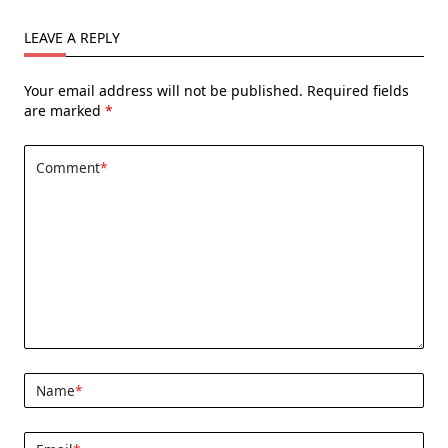
LEAVE A REPLY
Your email address will not be published.
Required fields
are marked
*
Comment
*
Name
*