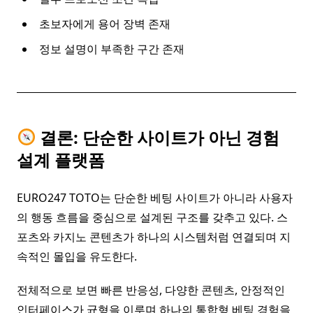
초보자에게 용어 장벽 존재
정보 설명이 부족한 구간 존재
결론: 단순한 사이트가 아닌 경험
설계 플랫폼
EURO247 TOTO는 단순한 베팅 사이트가 아니라 사용자
의 행동 흐름을 중심으로 설계된 구조를 갖추고 있다. 스
포츠와 카지노 콘텐츠가 하나의 시스템처럼 연결되며 지
속적인 몰입을 유도한다.
전체적으로 보면 빠른 반응성, 다양한 콘텐츠, 안정적인
인터페이스가 균형을 이루며 하나의 통합형 베팅 경험을