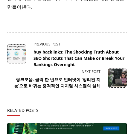
만들어낸다.
<span
PREVIOUS POST
class="nav-
buy backlinks: The Shocking Truth About
subtitle
SEO Shortcuts That Can Make or Break Your
screen-
Rankings Overnight
reader-
NEXT POST
text">Page</span>
링크모음: 클릭 한 번으로 인터넷이 ‘정리된 지
능’으로 바뀌는 충격적인 디지털 시스템의 실체
RELATED POSTS