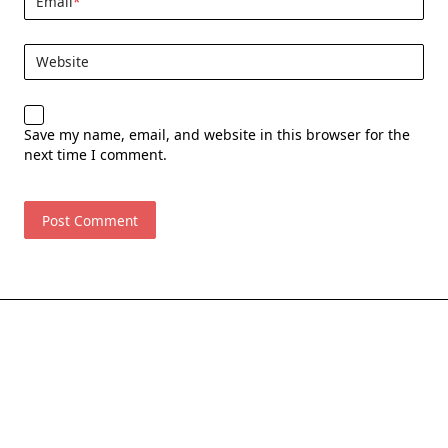
Email
*
Website
Save my name, email, and website in this browser for the
next time I comment.