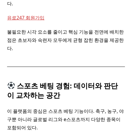
다.
유로247 회원가입
불필요한 시각 요소를 줄이고 핵심 기능을 전면에 배치한
점은 초보자와 숙련자 모두에게 균형 잡힌 환경을 제공한
다.
스포츠 베팅 경험: 데이터와 판단
이 교차하는 공간
이 플랫폼의 중심은 스포츠 베팅 기능이다. 축구, 농구, 야
구뿐 아니라 글로벌 리그와 e스포츠까지 다양한 종목이
포함되어 있다.