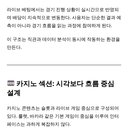
라이브 베팅에서는 경기 진행 상황이 실시간으로 반영되
며 배당이 지속적으로 변동한다. 사용자는 단순한 결과 예
측이 아니라 경기 흐름을 읽는 과정에 참여하게 된다.
이 구조는 직관과 데이터 분석이 동시에 작동하는 환경을
만든다.
카지노 섹션: 시각보다 흐름 중심
설계
카지노 콘텐츠는 슬롯과 라이브 게임 중심으로 구성되어
있다. 룰렛, 바카라 같은 기본 게임이 중심을 이루며 인터
페이스는 과하게 복잡하지 않다.