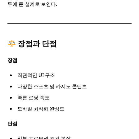
두에 둔 설계로 보인다.
장점과 단점
장점
직관적인 UI 구조
다양한 스포츠 및 카지노 콘텐츠
빠른 로딩 속도
모바일 최적화 완성도
단점
일부 프로모션 조건 복잡