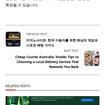
확장될 수 있습니다.
<span
PREVIOUS POST
class="nav-
카지노사이트: 한국 이용자를 위한 최상의 게임과
subtitle
스포츠 베팅 가이드
screen-
NEXT POST
reader-
Cheap Courier Australia: Insider Tips to
text">Page</span>
Choosing a Local Delivery Service That
Rewards You Back
RELATED POSTS