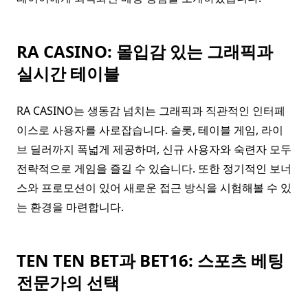
RA CASINO: 몰입감 있는 그래픽과
실시간 테이블
RA CASINO는 생동감 넘치는 그래픽과 직관적인 인터페
이스로 사용자를 사로잡습니다. 슬롯, 테이블 게임, 라이
브 딜러까지 폭넓게 제공하며, 신규 사용자와 숙련자 모두
전략적으로 게임을 즐길 수 있습니다. 또한 정기적인 보너
스와 프로모션이 있어 새로운 접근 방식을 시험해볼 수 있
는 환경을 마련합니다.
TEN TEN BET과 BET16: 스포츠 베팅
전문가의 선택