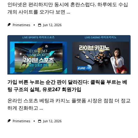
인터넷은 편리하지만 동시에 혼란스럽다. 하루에도 수십
개의 사이트를 오가다 보면
...
Primetimes
Jun 12, 2026
가입 버튼 누르는 순간 판이 달라진다: 클릭을 부르는 베
팅 구조의 실체, 유로247 회원가입
온라인 스포츠 베팅과 카지노 플랫폼 시장은 점점 더 정교
하게 진화하고
...
Primetimes
Jun 12, 2026